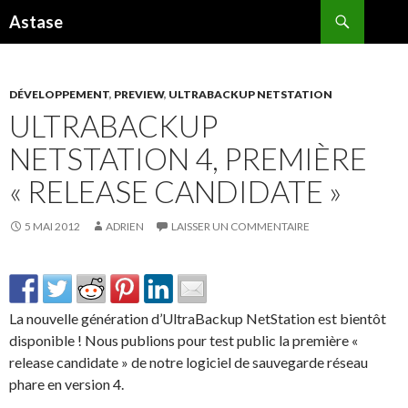
Recherche
Astase
ALLER
AU
CONTENU
DÉVELOPPEMENT
,
PREVIEW
,
ULTRABACKUP NETSTATION
ULTRABACKUP
NETSTATION 4, PREMIÈRE
« RELEASE CANDIDATE »
5 MAI 2012
ADRIEN
LAISSER UN COMMENTAIRE
La nouvelle génération d’UltraBackup NetStation est bientôt
disponible ! Nous publions pour test public la première «
release candidate » de notre logiciel de sauvegarde réseau
phare en version 4.