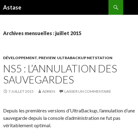
Recherche
Astase
ALLER
AU
CONTENU
Archives mensuelles : juillet 2015
DÉVELOPPEMENT
,
PREVIEW
,
ULTRABACKUP NETSTATION
NS5 : L’ANNULATION DES
SAUVEGARDES
7 JUILLET 2015
ADRIEN
LAISSER UN COMMENTAIRE
Depuis les premières versions d’UltraBackup, l’annulation d’une
sauvegarde depuis la console d’administration ne fut pas
véritablement optimal.