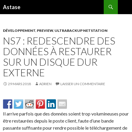
Recherche
Astase
ALLER
AU
CONTENU
DÉVELOPPEMENT
,
PREVIEW
,
ULTRABACKUP NETSTATION
NS7 : REDESCENDRE DES
DONNÉES À RESTAURER
SUR UN DISQUE DUR
EXTERNE
29 MARS 2018
ADRIEN
LAISSER UN COMMENTAIRE
Il arrive parfois que des données soient trop volumineuses pour
être restaurées depuis le poste client, faute d’une bande
passante suffisante pour rendre possible le téléchargement de