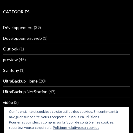
CATÉGORIES
Développement
(39)
Développement web
(1)
Outlook
(1)
preview
(45)
Symfony
(1)
UltraBackup Home
(20)
UltraBackup NetStation
(67)
vidéo
(3)
Confidentialité et cookies : ce site utilise des cookies. En continuant à
naviguer sur ce site, vous acceptez que nous en utilisions.
Pour en savoir plus, y compris sur la façon de contrôler les cookies,
reportez-vous à ce qui suit :
Politique relative aux cookies