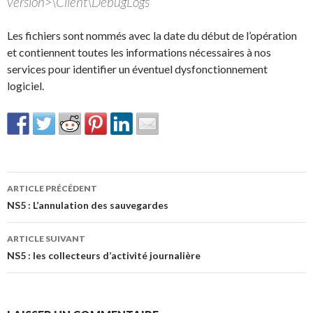
version>\Client\DebugLogs
Les fichiers sont nommés avec la date du début de l’opération
et contiennent toutes les informations nécessaires à nos
services pour identifier un éventuel dysfonctionnement
logiciel.
Navigation
ARTICLE PRÉCÉDENT
des
NS5 : L’annulation des sauvegardes
articles
ARTICLE SUIVANT
NS5 : les collecteurs d’activité journalière