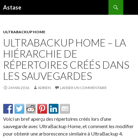
Recherche
Astase
ALLER
AU
CONTENU
ULTRABACKUP HOME
ULTRABACKUP HOME – LA
HIÉRARCHIE DE
RÉPERTOIRES CRÉÉS DANS
LES SAUVEGARDES
24 MAI 2016
ADRIEN
LAISSER UN COMMENTAIRE
Voici un bref aperçu des répertoires créés lors d’une
sauvegarde avec UltraBackup Home, et comment les modifier
pour obtenir une arborescence similaire à UltraBackup 4.