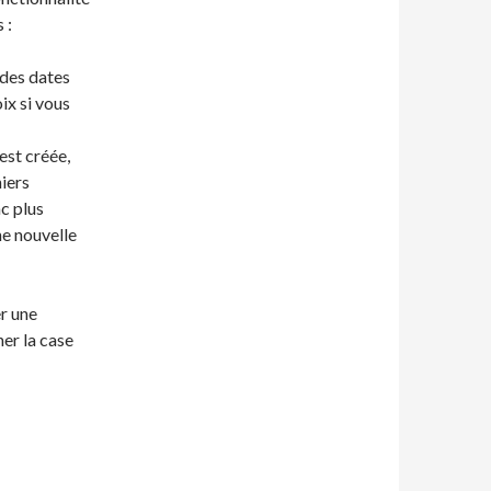
 :
 des dates
ix si vous
est créée,
iers
c plus
ne nouvelle
er une
her la case