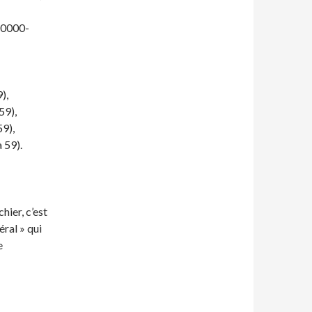
 (0000-
),
59),
59),
 59).
hier, c’est
éral » qui
e