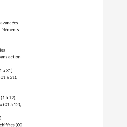
s avancées
es éléments
des
sans action
1 à 31),
(01 à 31),
(1 à 12),
o (01 à 12),
),
chiffres (00