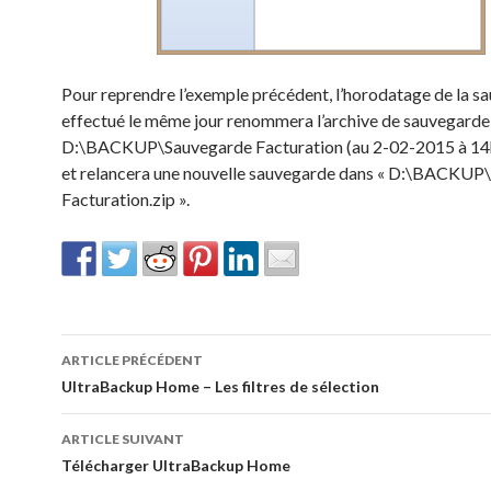
Pour reprendre l’exemple précédent, l’horodatage de la s
effectué le même jour renommera l’archive de sauvegarde 
D:\BACKUP\Sauvegarde Facturation (au 2-02-2015 à 14h 
et relancera une nouvelle sauvegarde dans « D:\BACKUP
Facturation.zip ».
Navigation
ARTICLE PRÉCÉDENT
des
UltraBackup Home – Les filtres de sélection
articles
ARTICLE SUIVANT
Télécharger UltraBackup Home