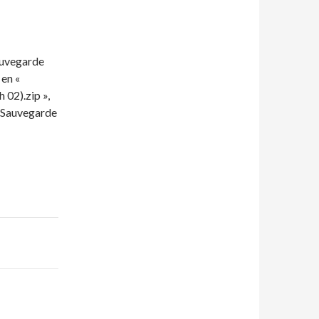
auvegarde
en «
02).zip »,
\Sauvegarde