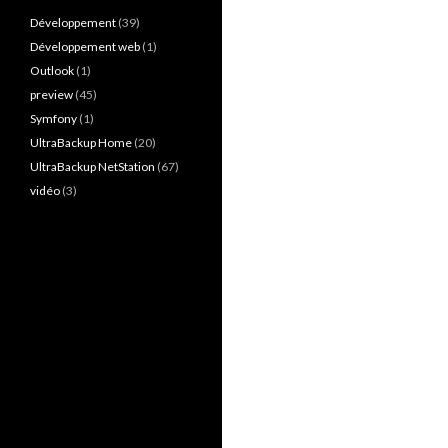
Développement
(39)
Développement web
(1)
Outlook
(1)
preview
(45)
Symfony
(1)
UltraBackup Home
(20)
UltraBackup NetStation
(67)
vidéo
(3)