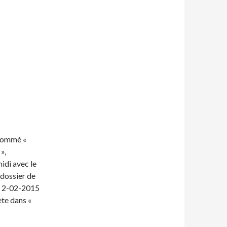
 nommé «
»,
idi avec le
 dossier de
u 2-02-2015
ète dans «