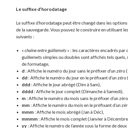
Le suffixe d’horodatage
Le suffixe d’horodatage peut être changé dans les option
de la sauvegarde. Vous pouvez le construire en utilisant l
suivants :
«
chaîne entre guillemets
» : les caractères encadrés par 
guillemets simples ou doubles sont affichés tels quels, 
de formatage,
d
: Affiche le numéro du jour sans le préfixer d’un zéro (
dd
: Affiche le numéro du jour en le préfixant d’un zéro 
ddd
: Affiche le jour abrégé (Dim à Sam),
dddd
: Affiche le jour complet (Dimanche à Samedi),
m
: Affiche le numéro du mois sans le préfixer d’un zéro 
mm
: Affiche le numéro du mois en le préfixant d’un zér
mmm
: Affiche le mois abrégé (Jan à Déc),
mmmm
: Affiche le mois complet (Janvier à Décembre
yy
: Affiche le numéro de l’année sous la forme de deux 