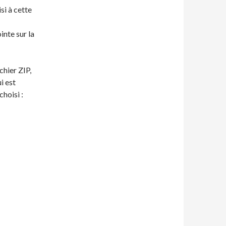
si à cette
inte sur la
chier ZIP,
i est
hoisi :