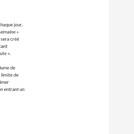
chaque jour,
semaine »
 sera créé
tant
ute ».
olume de
 limite de
rimer
n entrant un