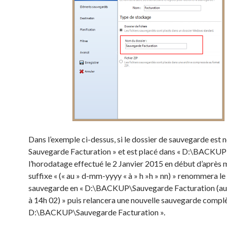
Dans l’exemple ci-dessus, si le dossier de sauvegarde est
Sauvegarde Facturation » et est placé dans « D:\BACKUP 
l’horodatage effectué le 2 Janvier 2015 en début d’après m
suffixe « (« au » d-mm-yyyy « à » h »h » nn) » renommera le
sauvegarde en « D:\BACKUP\Sauvegarde Facturation (a
à 14h 02) » puis relancera une nouvelle sauvegarde compl
D:\BACKUP\Sauvegarde Facturation ».