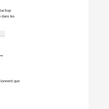
aBackup
e dans les
tionnent que