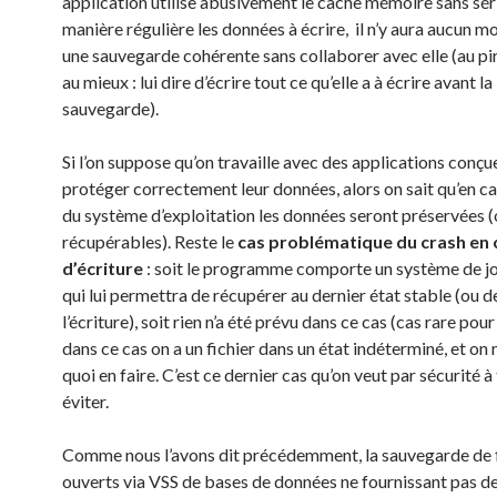
application utilise abusivement le cache mémoire sans séri
manière régulière les données à écrire, il n’y aura aucun m
une sauvegarde cohérente sans collaborer avec elle (au pire 
au mieux : lui dire d’écrire tout ce qu’elle a à écrire avant la
sauvegarde).
Si l’on suppose qu’on travaille avec des applications conçu
protéger correctement leur données, alors on sait qu’en ca
du système d’exploitation les données seront préservées 
récupérables). Reste le
cas problématique du crash en 
d’écriture
: soit le programme comporte un système de jo
qui lui permettra de récupérer au dernier état stable (ou d
l’écriture), soit rien n’a été prévu dans ce cas (cas rare p
dans ce cas on a un fichier dans un état indéterminé, et on 
quoi en faire. C’est ce dernier cas qu’on veut par sécurité à
éviter.
Comme nous l’avons dit précédemment, la sauvegarde de f
ouverts via VSS de bases de données ne fournissant pas d