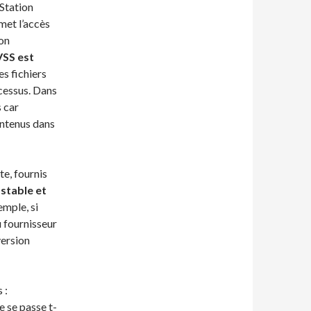
Station
met l’accès
non
VSS est
es fichiers
cessus. Dans
 car
ontenus dans
te, fournis
 stable et
mple, si
u fournisseur
version
 :
e se passe t-