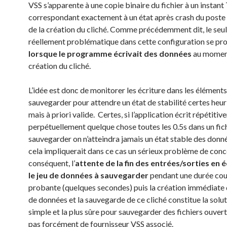
VSS s’apparente à une copie binaire du fichier à un instant 
correspondant exactement à un état après crash du poste à
de la création du cliché. Comme précédemment dit, le seul
réellement problématique dans cette configuration se pro
lorsque le programme écrivait des données
au moment
création du cliché.
L’idée est donc de monitorer les écriture dans les éléments
sauvegarder pour attendre un état de stabilité certes heur
mais à priori valide. Certes, si l’application écrit répétiti
perpétuellement quelque chose toutes les 0.5s dans un fich
sauvegarder on n’atteindra jamais un état stable des donn
cela impliquerait dans ce cas un sérieux problème de con
conséquent, l’
attente de la fin des entrées/sorties en é
le jeu de données à sauvegarder
pendant une durée cou
probante (quelques secondes) puis la création immédiate 
de données et la sauvegarde de ce cliché constitue la solut
simple et la plus sûre pour sauvegarder des fichiers ouvert
pas forcément de fournisseur VSS associé.