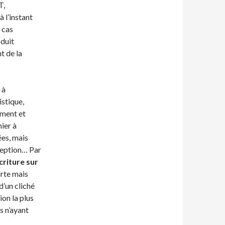
T,
 l’instant
 cas
duit
 de la
 à
istique,
vement et
ier à
ées, mais
ception… Par
criture sur
rte mais
d’un cliché
ion la plus
s n’ayant