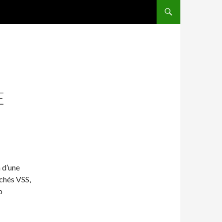
ALLER AU CONTENU
E
n d’une
ichés VSS,
p