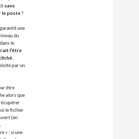
SS
sans
 le poste
?
garantit une
 niveau du
dans le
rait l’être
cliché
.
ploité par un
our être
she alors que
e récupérer
où le fichier
uvert (en
.
 » : si une