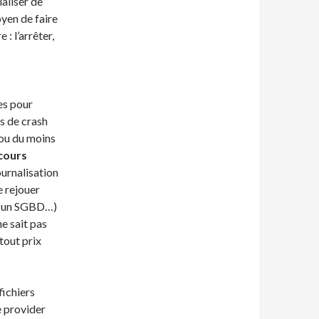
aliser de
oyen de faire
: l’arrêter,
es pour
s de crash
(ou du moins
cours
urnalisation
e rejouer
our un SGBD…)
ne sait pas
 tout prix
ichiers
e provider