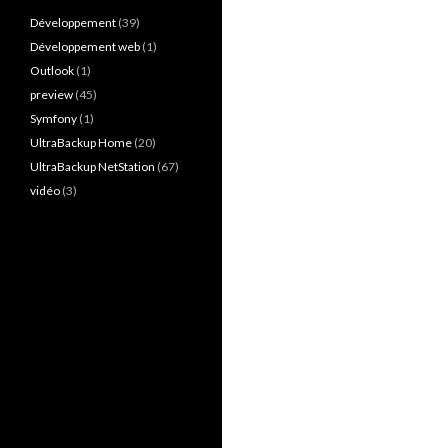
Développement
(39)
Développement web
(1)
Outlook
(1)
preview
(45)
Symfony
(1)
UltraBackup Home
(20)
UltraBackup NetStation
(67)
vidéo
(3)