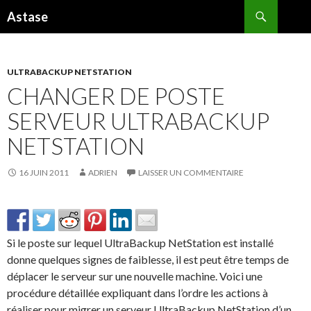
Recherche
Astase
ALLER
AU
CONTENU
ULTRABACKUP NETSTATION
CHANGER DE POSTE
SERVEUR ULTRABACKUP
NETSTATION
16 JUIN 2011
ADRIEN
LAISSER UN COMMENTAIRE
Si le poste sur lequel UltraBackup NetStation est installé
donne quelques signes de faiblesse, il est peut être temps de
déplacer le serveur sur une nouvelle machine. Voici une
procédure détaillée expliquant dans l’ordre les actions à
réaliser pour migrer un serveur UltraBackup NetStation d’un