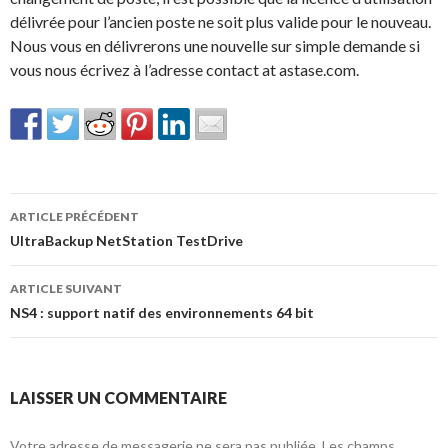
délivrée pour l’ancien poste ne soit plus valide pour le nouveau.
Nous vous en délivrerons une nouvelle sur simple demande si
vous nous écrivez à l’adresse contact at astase.com.
Navigation
ARTICLE PRÉCÉDENT
des
UltraBackup NetStation TestDrive
articles
ARTICLE SUIVANT
NS4 : support natif des environnements 64 bit
LAISSER UN COMMENTAIRE
Votre adresse de messagerie ne sera pas publiée.
Les champs