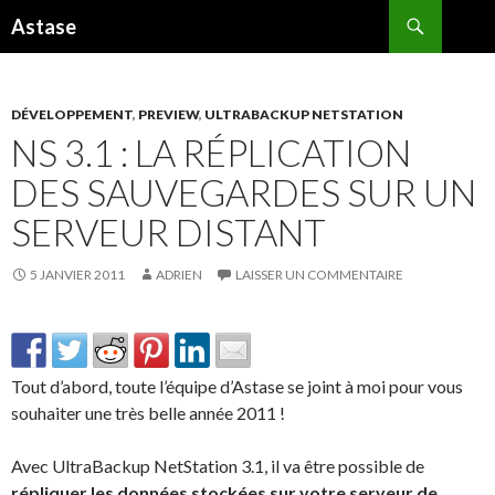
Recherche
Astase
ALLER
AU
CONTENU
DÉVELOPPEMENT
,
PREVIEW
,
ULTRABACKUP NETSTATION
NS 3.1 : LA RÉPLICATION
DES SAUVEGARDES SUR UN
SERVEUR DISTANT
5 JANVIER 2011
ADRIEN
LAISSER UN COMMENTAIRE
Tout d’abord, toute l’équipe d’Astase se joint à moi pour vous
souhaiter une très belle année 2011 !
Avec UltraBackup NetStation 3.1, il va être possible de
répliquer les données stockées sur votre serveur de